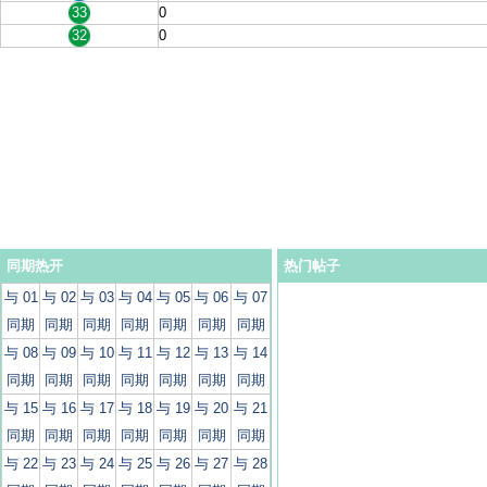
33
0
32
0
同期热开
热门帖子
与 01
与 02
与 03
与 04
与 05
与 06
与 07
同期
同期
同期
同期
同期
同期
同期
与 08
与 09
与 10
与 11
与 12
与 13
与 14
同期
同期
同期
同期
同期
同期
同期
与 15
与 16
与 17
与 18
与 19
与 20
与 21
同期
同期
同期
同期
同期
同期
同期
与 22
与 23
与 24
与 25
与 26
与 27
与 28