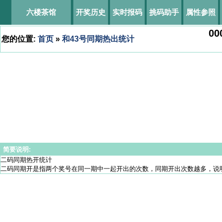
六楼茶馆
开奖历史
实时报码
挑码助手
属性参照
00
您的位置:
首页
»
和43号同期热出统计
简要说明:
二码同期热开统计
二码同期开是指两个奖号在同一期中一起开出的次数，同期开出次数越多，说