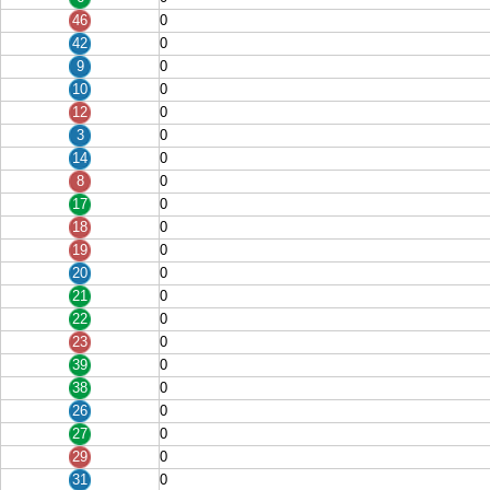
46
0
42
0
9
0
10
0
12
0
3
0
14
0
8
0
17
0
18
0
19
0
20
0
21
0
22
0
23
0
39
0
38
0
26
0
27
0
29
0
31
0