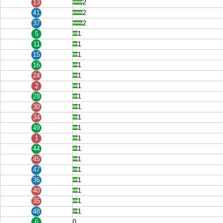
13
2
41
2
37
2
5
1
11
1
15
1
16
1
24
1
2
1
28
1
30
1
34
1
49
1
1
1
44
1
45
1
47
1
36
1
40
1
35
1
48
1
6
0