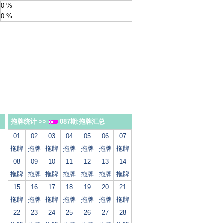
0 %
0 %
拖牌统计 >>
087期:拖牌汇总
01
02
03
04
05
06
07
拖牌
拖牌
拖牌
拖牌
拖牌
拖牌
拖牌
08
09
10
11
12
13
14
拖牌
拖牌
拖牌
拖牌
拖牌
拖牌
拖牌
15
16
17
18
19
20
21
拖牌
拖牌
拖牌
拖牌
拖牌
拖牌
拖牌
22
23
24
25
26
27
28