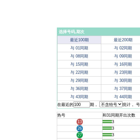
选择号码,期次
最近100期
最近200期
与 01同期
与 02同期
与 08同期
与 09同期
与 15同期
与 16同期
与 22同期
与 23同期
与 29同期
与 30同期
与 36同期
与 37同期
与 43同期
与 44同期
在最近的
期，
统计， 号
热号
和31同期开出次数
13
3
26
3
27
3