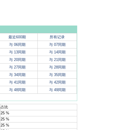
最近600期
所有记录
与 06同期
与 07同期
与 13同期
与 14同期
与 20同期
与 21同期
与 27同期
与 28同期
与 34同期
与 35同期
与 41同期
与 42同期
与 48同期
与 49同期
占比
25 %
25 %
25 %