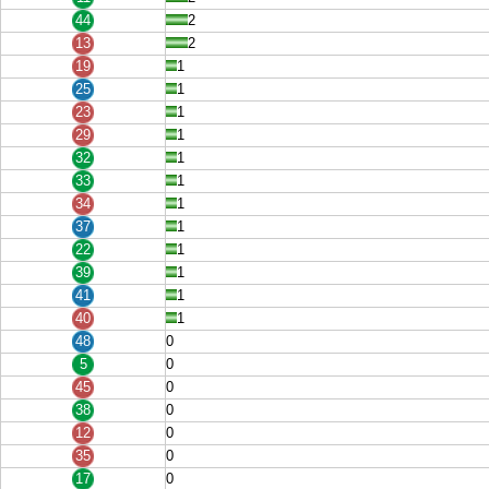
44
2
13
2
19
1
25
1
23
1
29
1
32
1
33
1
34
1
37
1
22
1
39
1
41
1
40
1
48
0
5
0
45
0
38
0
12
0
35
0
17
0