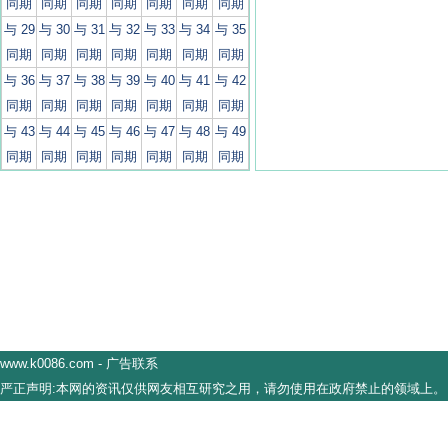
同期
同期
同期
同期
同期
同期
同期
与 29
与 30
与 31
与 32
与 33
与 34
与 35
同期
同期
同期
同期
同期
同期
同期
与 36
与 37
与 38
与 39
与 40
与 41
与 42
同期
同期
同期
同期
同期
同期
同期
与 43
与 44
与 45
与 46
与 47
与 48
与 49
同期
同期
同期
同期
同期
同期
同期
www.k0086.com
-
广告联系
严正声明:本网的资讯仅供网友相互研究之用，请勿使用在政府禁止的领域上。