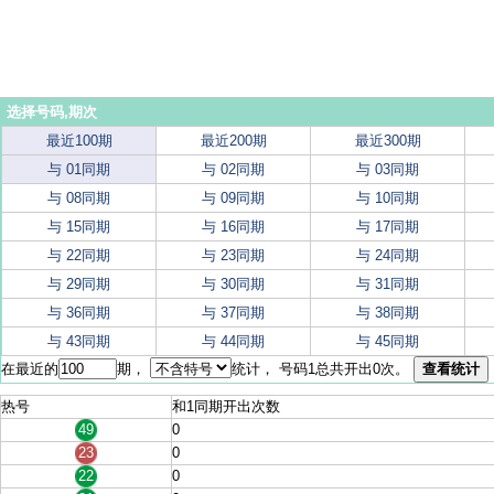
选择号码,期次
最近100期
最近200期
最近300期
与 01同期
与 02同期
与 03同期
与 08同期
与 09同期
与 10同期
与 15同期
与 16同期
与 17同期
与 22同期
与 23同期
与 24同期
与 29同期
与 30同期
与 31同期
与 36同期
与 37同期
与 38同期
与 43同期
与 44同期
与 45同期
在最近的
期，
统计， 号码1总共开出0次。
查看统计
热号
和1同期开出次数
49
0
23
0
22
0