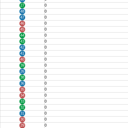
27
0
48
0
47
0
46
0
45
0
44
0
43
0
42
0
41
0
40
0
39
0
26
0
38
0
36
0
35
0
34
0
33
0
32
0
31
0
30
0
29
0