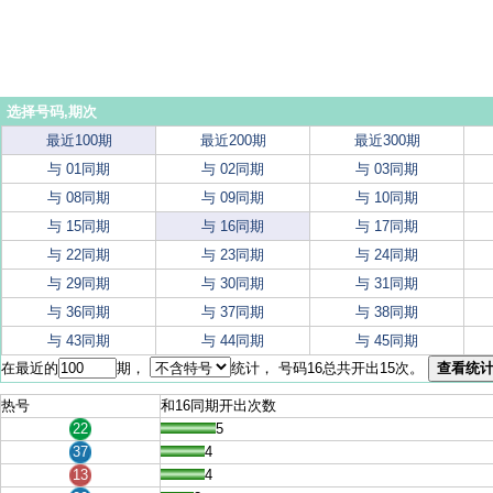
选择号码,期次
最近100期
最近200期
最近300期
与 01同期
与 02同期
与 03同期
与 08同期
与 09同期
与 10同期
与 15同期
与 16同期
与 17同期
与 22同期
与 23同期
与 24同期
与 29同期
与 30同期
与 31同期
与 36同期
与 37同期
与 38同期
与 43同期
与 44同期
与 45同期
在最近的
期，
统计， 号码16总共开出15次。
查看统
热号
和16同期开出次数
22
5
37
4
13
4