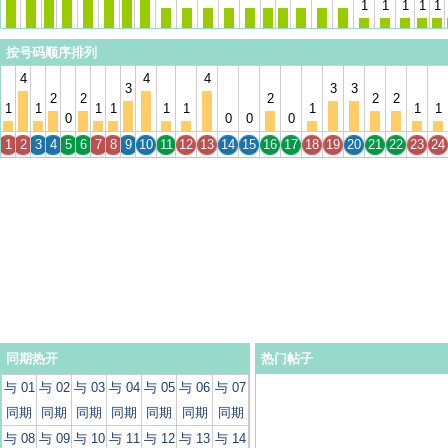
1
1
1
1
1
按号码顺序排列
4
4
4
3
3
3
2
2
2
2
2
1
1
1
1
1
1
1
1
1
0
0
0
0
1
2
3
4
5
6
7
8
9
10
11
12
13
14
15
16
17
18
19
20
21
22
23
24
同期热开
热门帖子
与 01
与 02
与 03
与 04
与 05
与 06
与 07
同期
同期
同期
同期
同期
同期
同期
与 08
与 09
与 10
与 11
与 12
与 13
与 14