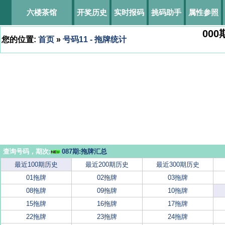
六楼茶馆
开奖历史
实时报码
挑码助手
属性参照
000
您的位置:
首页
»
号码11 - 拖牌统计
查询号码，期次;
087期:拖牌汇总
最近100期历史
最近200期历史
最近300期历史
01拖牌
02拖牌
03拖牌
08拖牌
09拖牌
10拖牌
15拖牌
16拖牌
17拖牌
22拖牌
23拖牌
24拖牌