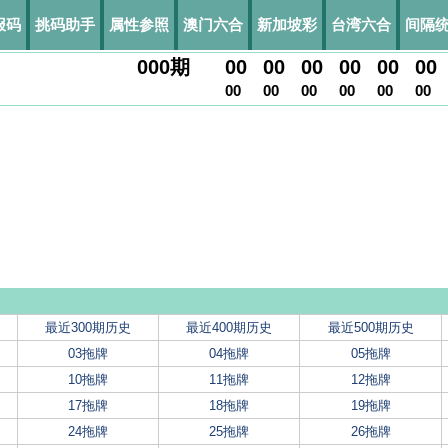
报码
挑码助手
属性参照
澳门六合
新加坡彩
台湾六合
间隔
000
期
00
00
00
00
00
00
00
00
00
00
00
00
最近300期历史
最近400期历史
最近500期历史
03拖牌
04拖牌
05拖牌
10拖牌
11拖牌
12拖牌
17拖牌
18拖牌
19拖牌
24拖牌
25拖牌
26拖牌