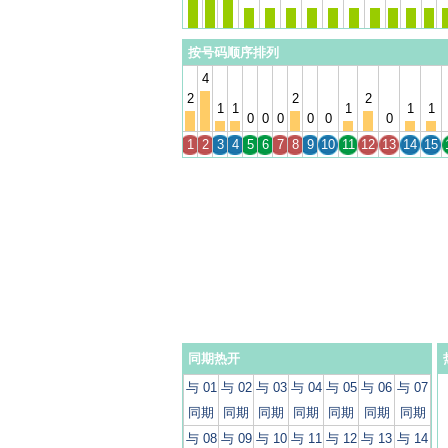
按号码顺序排列
4
2
2
2
1
1
1
1
1
0
0
0
0
0
0
1
2
3
4
5
6
7
8
9
10
11
12
13
14
15
同期热开
与 01
与 02
与 03
与 04
与 05
与 06
与 07
同期
同期
同期
同期
同期
同期
同期
与 08
与 09
与 10
与 11
与 12
与 13
与 14