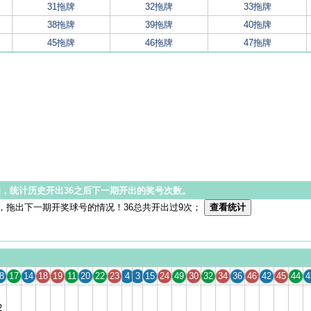
31拖牌
32拖牌
33拖牌
38拖牌
39拖牌
40拖牌
45拖牌
46拖牌
47拖牌
如，统计历史开出36之后下一期开出的奖号次数。
，拖出下一期开奖球号的情况！36总共开出过9次；
查看统计
8
17
14
18
19
11
20
22
23
4
3
15
24
49
30
32
34
36
46
42
45
44
4
2