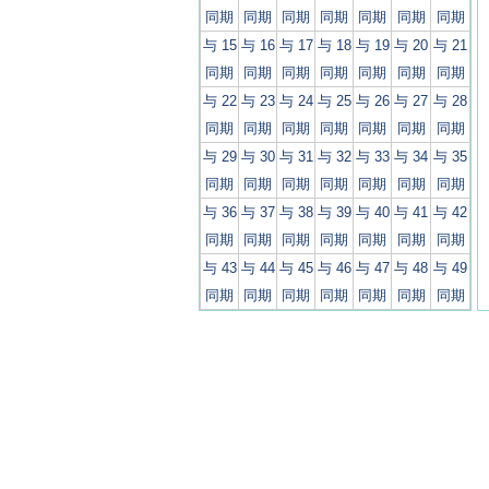
同期
同期
同期
同期
同期
同期
同期
与 15
与 16
与 17
与 18
与 19
与 20
与 21
同期
同期
同期
同期
同期
同期
同期
与 22
与 23
与 24
与 25
与 26
与 27
与 28
同期
同期
同期
同期
同期
同期
同期
与 29
与 30
与 31
与 32
与 33
与 34
与 35
同期
同期
同期
同期
同期
同期
同期
与 36
与 37
与 38
与 39
与 40
与 41
与 42
同期
同期
同期
同期
同期
同期
同期
与 43
与 44
与 45
与 46
与 47
与 48
与 49
同期
同期
同期
同期
同期
同期
同期