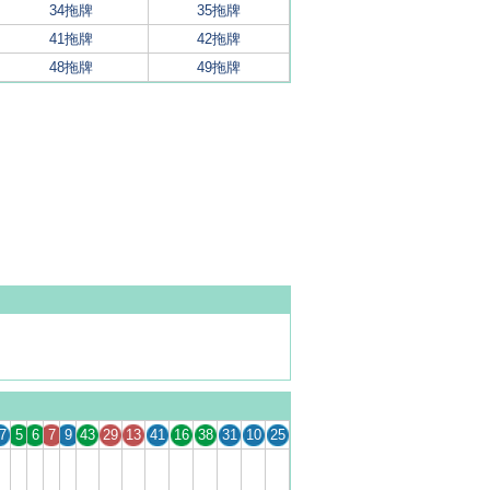
34拖牌
35拖牌
41拖牌
42拖牌
48拖牌
49拖牌
7
5
6
7
9
43
29
13
41
16
38
31
10
25