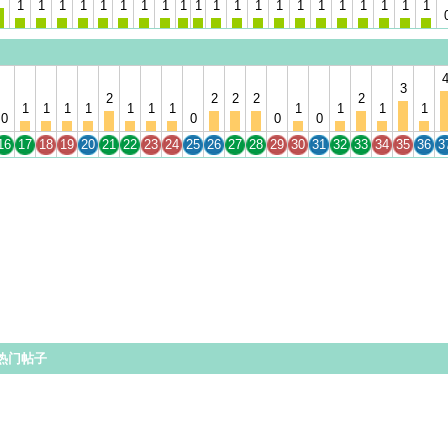
1
1
1
1
1
1
1
1
1
1
1
1
1
1
1
1
1
1
1
1
1
3
2
2
2
2
2
1
1
1
1
1
1
1
1
1
1
1
0
0
0
0
16
17
18
19
20
21
22
23
24
25
26
27
28
29
30
31
32
33
34
35
36
3
热门帖子