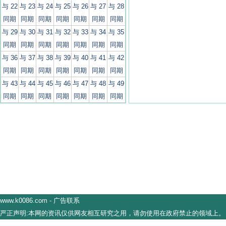
与 22
与 23
与 24
与 25
与 26
与 27
与 28
同期
同期
同期
同期
同期
同期
同期
与 29
与 30
与 31
与 32
与 33
与 34
与 35
同期
同期
同期
同期
同期
同期
同期
与 36
与 37
与 38
与 39
与 40
与 41
与 42
同期
同期
同期
同期
同期
同期
同期
与 43
与 44
与 45
与 46
与 47
与 48
与 49
同期
同期
同期
同期
同期
同期
同期
www.k0086.com
-
广告联系
严正声明:本网的资讯仅供网友相互研究之用，请勿使用在政府禁止的领域上。