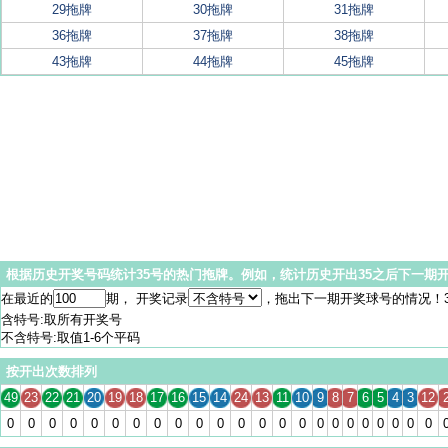
29拖牌
30拖牌
31拖牌
36拖牌
37拖牌
38拖牌
43拖牌
44拖牌
45拖牌
根据历史开奖号码统计35号的热门拖牌。例如，统计历史开出35之后下一期
在最近的
期， 开奖记录
，拖出下一期开奖球号的情况！
含特号:取所有开奖号
不含特号:取值1-6个平码
按开出次数排列
49
23
22
21
20
19
18
17
16
15
14
24
13
11
10
9
8
7
6
5
4
3
12
0
0
0
0
0
0
0
0
0
0
0
0
0
0
0
0
0
0
0
0
0
0
0