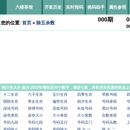
六楼茶馆
开奖历史
实时报码
挑码助手
属性参照
000
期
0
您的位置:
首页
»
除五余数
0
统计表大全 提示:2002年增加至49个数字，增设七奖，并取消头奖累积奖金上
十二生肖
六子生肖
五行生肖
四季生肖
琴棋书画
阴阳生肖
男女生肖
偏旁生肖
朝夕生肖
号码单双
深浅号码
拼搏号码
高低号码
长短号码
黑白号码
波色单双
波色大小
大小单双
大小尾数
合数单双
号码九段
号码七段
号码五行
号码五门
号码头数
号码除八
号码除九
号码除十
除 十 一
除 十 二