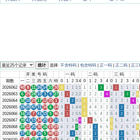
统计
选择:
不含特码
|
包含特码
|
正一码
|
正二码
|
正三
开
奖
号
码
一
码
二
码
三
码
期数
一
二
三
四
五
六
特
0
1
2
3
4
0
1
2
3
4
0
1
2
3
4
0
2026062
40
8
11
26
14
33
30
1
1
1
1
1
1
1
1
1
1
1
1
1
0
3
1
2026063
6
29
28
10
3
9
27
1
2
2
2
2
2
2
1
2
1
2
2
1
4
3
0
2026064
32
10
29
17
12
35
1
2
1
3
3
3
3
2
1
3
2
3
1
1
2
0
4
2026065
26
20
47
31
34
6
24
3
1
4
4
4
4
3
2
4
3
2
1
2
1
0
2
2026066
16
10
7
41
15
5
46
4
2
5
5
5
5
4
3
5
4
3
2
3
1
0
2
2026067
39
41
15
34
25
2
10
5
1
3
6
1
6
5
4
5
1
4
3
4
4
1
0
2026068
28
12
20
30
16
19
29
6
2
4
1
2
1
6
5
6
2
5
4
3
2
0
0
2026069
37
32
7
26
5
40
35
7
3
1
2
3
2
7
6
1
7
6
5
1
2
2
2
2026070
18
12
22
14
17
40
13
8
4
1
3
4
3
8
7
2
8
7
6
2