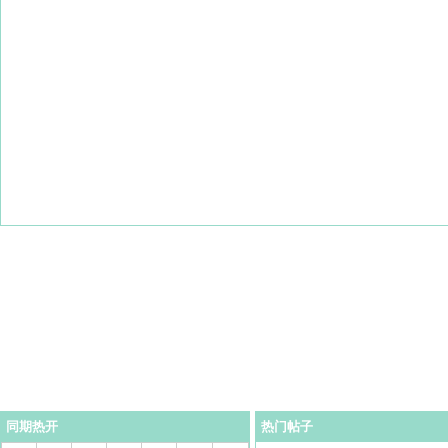
同期热开
热门帖子