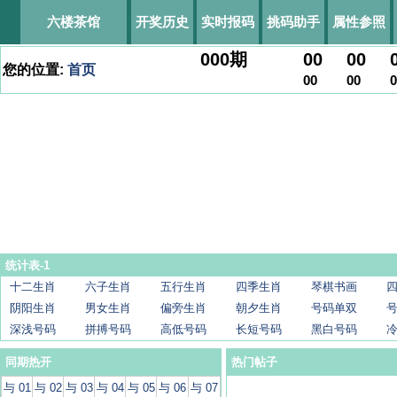
六楼茶馆
开奖历史
实时报码
挑码助手
属性参照
000
期
00
00
您的位置:
首页
00
00
0
统计表-1
十二生肖
六子生肖
五行生肖
四季生肖
琴棋书画
阴阳生肖
男女生肖
偏旁生肖
朝夕生肖
号码单双
深浅号码
拼搏号码
高低号码
长短号码
黑白号码
同期热开
热门帖子
与 01
与 02
与 03
与 04
与 05
与 06
与 07