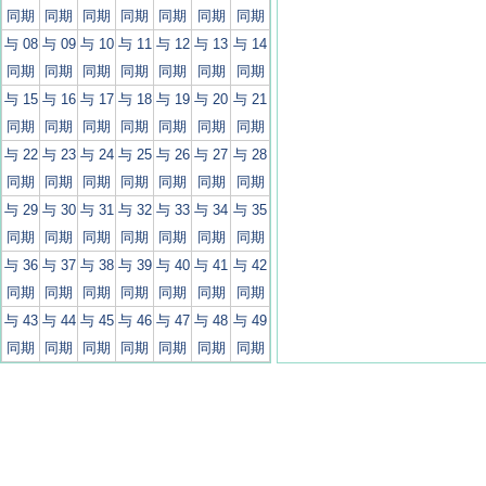
同期
同期
同期
同期
同期
同期
同期
与 08
与 09
与 10
与 11
与 12
与 13
与 14
同期
同期
同期
同期
同期
同期
同期
与 15
与 16
与 17
与 18
与 19
与 20
与 21
同期
同期
同期
同期
同期
同期
同期
与 22
与 23
与 24
与 25
与 26
与 27
与 28
同期
同期
同期
同期
同期
同期
同期
与 29
与 30
与 31
与 32
与 33
与 34
与 35
同期
同期
同期
同期
同期
同期
同期
与 36
与 37
与 38
与 39
与 40
与 41
与 42
同期
同期
同期
同期
同期
同期
同期
与 43
与 44
与 45
与 46
与 47
与 48
与 49
同期
同期
同期
同期
同期
同期
同期